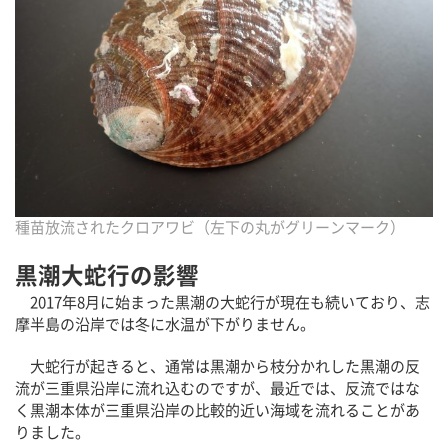
種苗放流されたクロアワビ（左下の丸がグリーンマーク）
黒潮大蛇行の影響
2017年8月に始まった黒潮の大蛇行が現在も続いており、志
摩半島の沿岸では冬に水温が下がりません。
大蛇行が起きると、通常は黒潮から枝分かれした黒潮の反
流が三重県沿岸に流れ込むのですが、最近では、反流ではな
く黒潮本体が三重県沿岸の比較的近い海域を流れることがあ
りました。