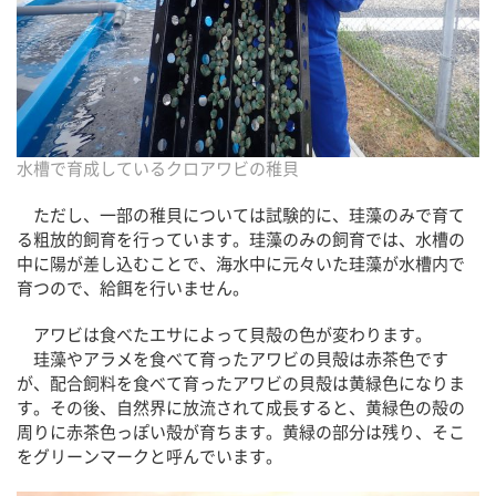
水槽で育成しているクロアワビの稚貝
ただし、一部の稚貝については試験的に、珪藻のみで育て
る粗放的飼育を行っています。珪藻のみの飼育では、水槽の
中に陽が差し込むことで、海水中に元々いた珪藻が水槽内で
育つので、給餌を行いません。
アワビは食べたエサによって貝殻の色が変わります。
珪藻やアラメを食べて育ったアワビの貝殻は赤茶色です
が、配合飼料を食べて育ったアワビの貝殻は黄緑色になりま
す。その後、自然界に放流されて成長すると、黄緑色の殻の
周りに赤茶色っぽい殻が育ちます。黄緑の部分は残り、そこ
をグリーンマークと呼んでいます。