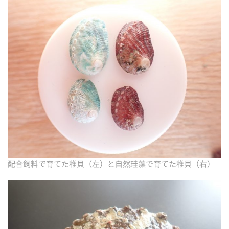
配合飼料で育てた稚貝（左）と自然珪藻で育てた稚貝（右）