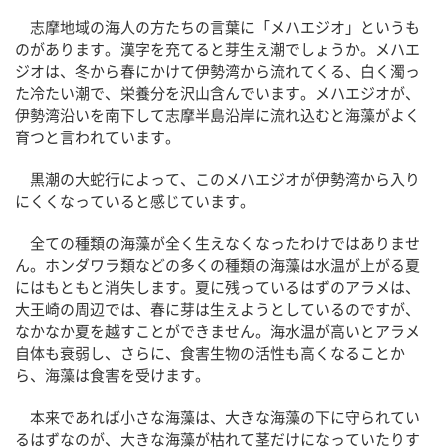
志摩地域の海人の方たちの言葉に「メハエジオ」というも
のがあります。漢字を充てると芽生え潮でしょうか。メハエ
ジオは、冬から春にかけて伊勢湾から流れてくる、白く濁っ
た冷たい潮で、栄養分を沢山含んでいます。メハエジオが、
伊勢湾沿いを南下して志摩半島沿岸に流れ込むと海藻がよく
育つと言われています。
黒潮の大蛇行によって、このメハエジオが伊勢湾から入り
にくくなっていると感じています。
全ての種類の海藻が全く生えなくなったわけではありませ
ん。ホンダワラ類などの多くの種類の海藻は水温が上がる夏
にはもともと消失します。夏に残っているはずのアラメは、
大王崎の周辺では、春に芽は生えようとしているのですが、
なかなか夏を越すことができません。海水温が高いとアラメ
自体も衰弱し、さらに、食害生物の活性も高くなることか
ら、海藻は食害を受けます。
本来であれば小さな海藻は、大きな海藻の下に守られてい
るはずなのが、大きな海藻が枯れて茎だけになっていたりす