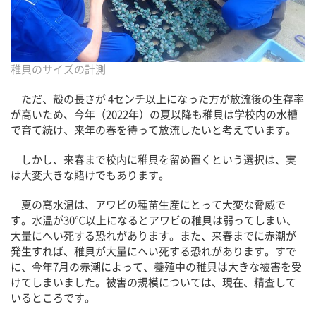
稚貝のサイズの計測
ただ、殻の長さが 4センチ以上になった方が放流後の生存率
が高いため、今年（2022年）の夏以降も稚貝は学校内の水槽
で育て続け、来年の春を待って放流したいと考えています。
しかし、来春まで校内に稚貝を留め置くという選択は、実
は大変大きな賭けでもあります。
夏の高水温は、アワビの種苗生産にとって大変な脅威で
す。水温が30℃以上になるとアワビの稚貝は弱ってしまい、
大量にへい死する恐れがあります。また、来春までに赤潮が
発生すれば、稚貝が大量にへい死する恐れがあります。すで
に、今年7月の赤潮によって、養殖中の稚貝は大きな被害を受
けてしまいました。被害の規模については、現在、精査して
いるところです。