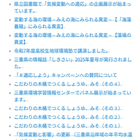
県立図書館で「気候変動への適応」の企画展示が始まっ
ています。
変動する海の環境～みえの海にみられる異変～【「海藻
養殖」にみられる異変】
変動する海の環境～みえの海にみられる異変～【藻場の
異変】
令和7年度高校生地球環境塾で講演しました。
三重県の情報誌「しきさい」2025年夏号が発行されまし
た。
「＃適応しよう」キャンペーンへの賛同について
こだわりの木桶でつくる しょうゆ、みそ（その４）
三重県環境学習情報センターでパネル展示が始まってい
ます。
こだわりの木桶でつくる しょうゆ、みそ（その３）
こだわりの木桶でつくる しょうゆ、みそ（その２）
こだわりの木桶でつくる しょうゆ、みそ（その１）
「気候変動と影響」の更新 （三重県沿岸域の年平均水温