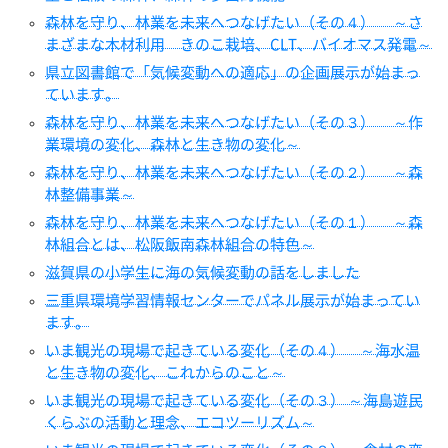
森林を守り、林業を未来へつなげたい（その４） ～さ
まざまな木材利用 きのこ栽培、CLT、バイオマス発電～
県立図書館で「気候変動への適応」の企画展示が始まっ
ています。
森林を守り、林業を未来へつなげたい（その３） ～作
業環境の変化、森林と生き物の変化～
森林を守り、林業を未来へつなげたい（その２） ～森
林整備事業～
森林を守り、林業を未来へつなげたい（その１） ～森
林組合とは、松阪飯南森林組合の特色～
滋賀県の小学生に海の気候変動の話をしました
三重県環境学習情報センターでパネル展示が始まってい
ます。
いま観光の現場で起きている変化（その４） ～海水温
と生き物の変化、これからのこと～
いま観光の現場で起きている変化（その３） ～海島遊民
くらぶの活動と理念、エコツーリズム～