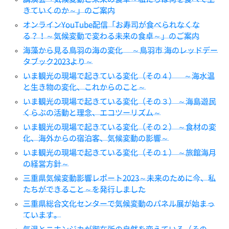
きていくのか～」のご案内
オンラインYouTube配信「お寿司が食べられなくな
る？！～気候変動で変わる未来の食卓～」のご案内
海藻から見る鳥羽の海の変化 ～鳥羽市 海のレッドデー
タブック2023より～
いま観光の現場で起きている変化（その４） ～海水温
と生き物の変化、これからのこと～
いま観光の現場で起きている変化（その３） ～海島遊民
くらぶの活動と理念、エコツーリズム～
いま観光の現場で起きている変化（その２） ～食材の変
化、海外からの宿泊客、気候変動の影響～
いま観光の現場で起きている変化（その１） ～旅館海月
の経営方針～
三重県気候変動影響レポート2023～未来のために今、私
たちができること～を発行しました
三重県総合文化センターで気候変動のパネル展が始まっ
ています。