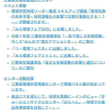
三重県気候変動適応センター
イベント情報
環境学習地域リーダー養成 スキルアップ講座「異常気象
の未来予測～地球温暖化の影響で災害が激甚化する！？
～」が開催されます。
「みえ環境フェア2025」に出展しました。
令和７年度 三重県気候講演会「～肌で感じる気候変動、
今こそ“みんなで”適応アクションを～」のご案内
「つ・環境フェスタ」に出展しました。
「みえ環境フェア２０２４」に出展しました。
三重県気候講演会「身近な気候変動の影響と適応につい
て」のご案内
センター活動記録
三重県環境学習情報センターで環境パネル展が始まって
います。
食品ロスを減らして、地球を笑顔に～インタビュー「ぎ
ゅーとらリサイクルセンター「ほらへん」～地域での食
品資源循環を目指して～」～