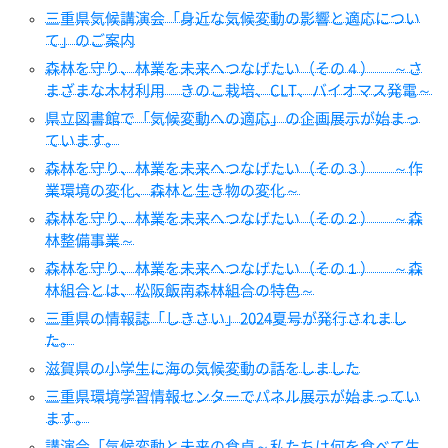
三重県気候講演会「身近な気候変動の影響と適応につい
て」のご案内
森林を守り、林業を未来へつなげたい（その４） ～さ
まざまな木材利用 きのこ栽培、CLT、バイオマス発電～
県立図書館で「気候変動への適応」の企画展示が始まっ
ています。
森林を守り、林業を未来へつなげたい（その３） ～作
業環境の変化、森林と生き物の変化～
森林を守り、林業を未来へつなげたい（その２） ～森
林整備事業～
森林を守り、林業を未来へつなげたい（その１） ～森
林組合とは、松阪飯南森林組合の特色～
三重県の情報誌「しきさい」2024夏号が発行されまし
た。
滋賀県の小学生に海の気候変動の話をしました
三重県環境学習情報センターでパネル展示が始まってい
ます。
講演会「気候変動と未来の食卓～私たちは何を食べて生