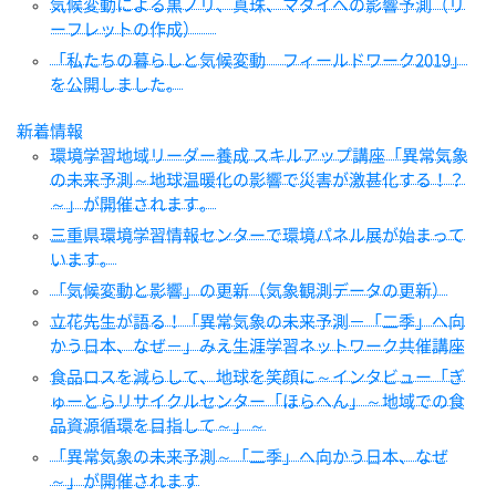
気候変動による黒ノリ、真珠、マダイへの影響予測（リ
ーフレットの作成）
「私たちの暮らしと気候変動 フィールドワーク2019」
を公開しました。
新着情報
環境学習地域リーダー養成 スキルアップ講座「異常気象
の未来予測～地球温暖化の影響で災害が激甚化する！？
～」が開催されます。
三重県環境学習情報センターで環境パネル展が始まって
います。
「気候変動と影響」の更新（気象観測データの更新）
立花先生が語る！「異常気象の未来予測－「二季」へ向
かう日本、なぜ－」みえ生涯学習ネットワーク共催講座
食品ロスを減らして、地球を笑顔に～インタビュー「ぎ
ゅーとらリサイクルセンター「ほらへん」～地域での食
品資源循環を目指して～」～
「異常気象の未来予測～「二季」へ向かう日本、なぜ
～」が開催されます