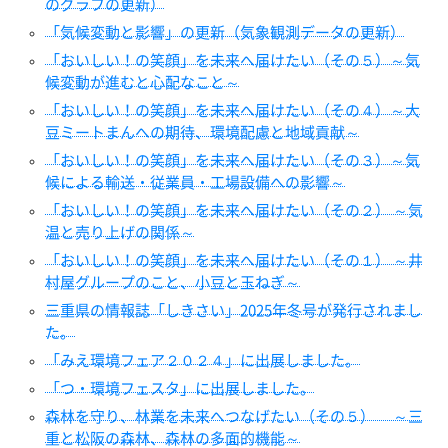
のグラフの更新）
「気候変動と影響」の更新（気象観測データの更新）
「おいしい！の笑顔」を未来へ届けたい（その５）～気
候変動が進むと心配なこと～
「おいしい！の笑顔」を未来へ届けたい（その４）～大
豆ミートまんへの期待、環境配慮と地域貢献～
「おいしい！の笑顔」を未来へ届けたい（その３）～気
候による輸送・従業員・工場設備への影響～
「おいしい！の笑顔」を未来へ届けたい（その２） ～気
温と売り上げの関係～
「おいしい！の笑顔」を未来へ届けたい（その１） ～井
村屋グループのこと、小豆と玉ねぎ～
三重県の情報誌「しきさい」2025年冬号が発行されまし
た。
「みえ環境フェア２０２４」に出展しました。
「つ・環境フェスタ」に出展しました。
森林を守り、林業を未来へつなげたい（その５） ～三
重と松阪の森林、森林の多面的機能～