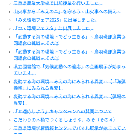
三重県農業大学校で出前授業を行いました。
山火事から「みえの森」を守ろう～山火事への備え～
「みえ環境フェア2025」に出展しました。
「つ・環境フェスタ」に出展しました。
「変動する海の環境下でどう生きる」～鳥羽磯部漁業協
同組合の挑戦～ その②
「変動する海の環境下でどう生きる」～鳥羽磯部漁業協
同組合の挑戦～ その①
県立図書館で「気候変動への適応」の企画展示が始まっ
ています。
変動する海の環境～みえの海にみられる異変～【「海藻
養殖」にみられる異変】
変動する海の環境～みえの海にみられる異変～【藻場の
異変】
「＃適応しよう」キャンペーンへの賛同について
こだわりの木桶でつくる しょうゆ、みそ（その４）
三重県環境学習情報センターでパネル展示が始まってい