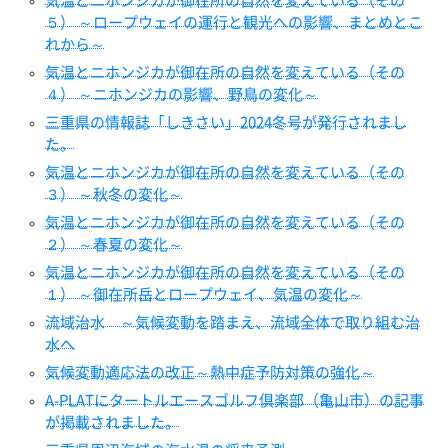
気温とニホンジカが御在所の自然を変えている（その
５） ～ロープウェイの運行と観光への影響、まとめとこ
れから～
気温とニホンジカが御在所の自然を変えている（その
４） ～ニホンジカの影響、野鳥の変化～
三重県の情報誌「しきさい」2024冬号が発行されまし
た。
気温とニホンジカが御在所の自然を変えている（その
３） ～秋冬の変化～
気温とニホンジカが御在所の自然を変えている（その
２） ～春夏の変化～
気温とニホンジカが御在所の自然を変えている（その
１） ～御在所岳とロープウェイ、気温の変化～
流域治水 ～気候変動を踏まえ、流域全体で取り組む治
水へ
気候変動適応法の改正～熱中症予防対策の強化～
A-PLATにタートルエースゴルフ倶楽部（亀山市）の記事
が掲載されました。