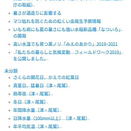
庁の取組）
暑さが酒造りに影響する
マツ枯れを防ぐための松くい虫発生予察情報
いもち病にも夏の暑さにも強い水稲新品種「なついろ」
の開発
高い水温でも育つ黒ノリ「みえのあかり」2019~2021
「私たちの暮らしと気候変動 フィールドワーク2019」
を公開しました。
未分類
さくらの開花日、かえでの紅葉日
真夏日、猛暑日（津・尾鷲）
熱帯夜（津・尾鷲）
冬日（津・尾鷲）
年間降水量（津・尾鷲）
日降水量（100mm以上）（津・尾鷲）
年平均気温（津・尾鷲）