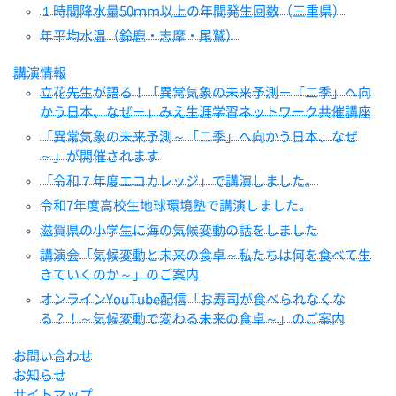
１時間降水量50ｍｍ以上の年間発生回数（三重県）
年平均水温（鈴鹿・志摩・尾鷲）
講演情報
立花先生が語る！「異常気象の未来予測－「二季」へ向
かう日本、なぜ－」みえ生涯学習ネットワーク共催講座
「異常気象の未来予測～「二季」へ向かう日本、なぜ
～」が開催されます
「令和７年度エコカレッジ」で講演しました。
令和7年度高校生地球環境塾で講演しました。
滋賀県の小学生に海の気候変動の話をしました
講演会「気候変動と未来の食卓～私たちは何を食べて生
きていくのか～」のご案内
オンラインYouTube配信「お寿司が食べられなくな
る？！～気候変動で変わる未来の食卓～」のご案内
お問い合わせ
お知らせ
サイトマップ