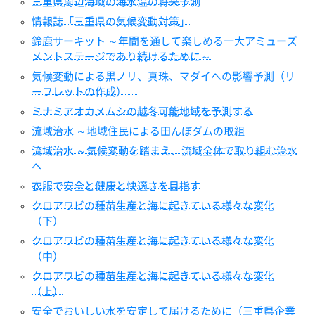
三重県周辺海域の海水温の将来予測
情報誌「三重県の気候変動対策」
鈴鹿サーキット ～年間を通して楽しめる一大アミューズ
メントステージであり続けるために～
気候変動による黒ノリ、真珠、マダイへの影響予測（リ
ーフレットの作成）
ミナミアオカメムシの越冬可能地域を予測する
流域治水 ～地域住民による田んぼダムの取組
流域治水 ～気候変動を踏まえ、流域全体で取り組む治水
へ
衣服で安全と健康と快適さを目指す
クロアワビの種苗生産と海に起きている様々な変化
（下）
クロアワビの種苗生産と海に起きている様々な変化
（中）
クロアワビの種苗生産と海に起きている様々な変化
（上）
安全でおいしい水を安定して届けるために（三重県企業