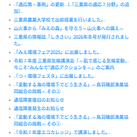
「適応策・事例」の更新 （「三重県の適応７分野」の追
加）
三重県農業大学校で出前授業を行いました。
山火事から「みえの森」を守ろう～山火事への備え～
三重県の情報誌「しきさい」2026年冬号が発行されまし
た。
「みえ環境フェア2025」に出展しました。
令和７年度 三重県気候講演会「～肌で感じる気候変動、
今こそ“みんなで”適応アクションを～」のご案内
「つ・環境フェスタ」に出展しました。
「変動する海の環境下でどう生きる」～鳥羽磯部漁業協
同組合の挑戦～ その②
通信障害復旧のお知らせ
通信障害発生のお知らせ
「変動する海の環境下でどう生きる」～鳥羽磯部漁業協
同組合の挑戦～ その①
「令和７年度エコカレッジ」で講演しました。