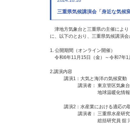
2024.10.18
三重県気候講演会「身近な気候
津地方気象台と三重県の主催により
に、以下のとおり、三重県気候講演会
1. 公開期間（オンライン開催）
令和6年11月15日（金）～令和7年1
2.講演内容
講演1：大気と海洋の気候変動
講演者： 東京管区気象台 気象
地球温暖化情報官 中村 
講演2：水産業における適応の
講演者： 三重県水産研究所 
総括研究員 舘 洋（た