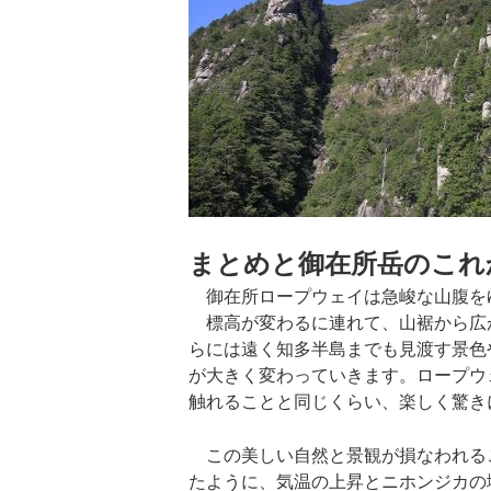
まとめと御在所岳のこれ
御在所ロープウェイは急峻な山腹を
標高が変わるに連れて、山裾から広
らには遠く知多半島までも見渡す景色
が大きく変わっていきます。ロープウ
触れることと同じくらい、楽しく驚き
この美しい自然と景観が損なわれる
たように、気温の上昇とニホンジカの