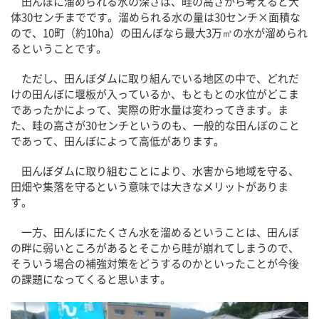
田んぼに溜められる水の深さは、畦の高さから考えると大
体30センチまでです。溜められる水の量は30センチ×面積な
ので、10町（約10ha）の田んぼなら最大3万㎥の水が溜められ
るということです。
ただし、田んぼダムに取り組んでいる地区の中で、どれだ
けの田んぼに堰板が入っているか、もともとの水位がどこま
であったかによって、実際の貯水量は変わってきます。ま
た、畦の高さが30センチというのも、一般的な田んぼのこと
であって、田んぼによって高低があります。
田んぼダムに取り組むことにより、水害から地域を守る、
田畑や集落を守るという意味では大きなメリットがありま
す。
一方、田んぼにたくさん水を溜めるということは、田んぼ
の畔に弱いところがあるとそこから畦が崩れてしまうので、
そういう場合の補強対策をどうするのかといったことが今後
の課題になってくると思います。