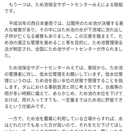
もう一つは、ため池保全サポートセンターみえによる取組
です。
平成30年の西日本豪雨では、32箇所のため池が決壊する甚
大な被害があり、その中にはため池の水が下流域に流れ出し
子供が亡くなる被害もありました。この災害を踏まえて、た
め池の適正な管理を進めること等を目的に、ため池管理保全
法が制定され、全国にため池サポートセンターが作られまし
た。
ため池保全サポートセンターみえでは、普段から、ため池
の管理者に対し、低水位管理をお願いしています。低水位管
理というのは、ため池を低い水位の状態で管理することを指
します。ダムにおける事前放流と同じ考え方です。台風等の
雨が多い時期に備えて、あらかじめ、ため池の水位を下げて
おけば、雨が入ってきても、一定量まではため池に貯留でき
るという仕組みです。
一方で、ため池を農業に利用している立場からすれば、水
はどれだけでもあった方が良いので、それをただ下げてほし