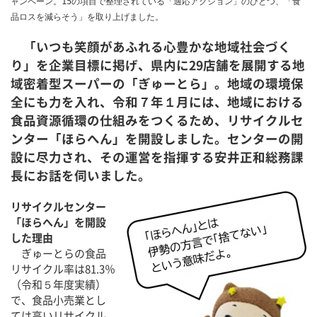
ャンペーン。15の項目で整理されている「適応アクション」のひとつ、「食
品ロスを減らそう」を取り上げました。
「いつも笑顔があふれる心豊かな地域社会づく
り」を企業目標に掲げ、県内に29店舗を展開する地
域密着型スーパーの「ぎゅーとら」。地域の環境保
全にも力を入れ、令和７年１月には、地域における
食品資源循環の仕組みをつくるため、リサイクルセ
ンター「ほらへん」を開設しました。センターの開
設に尽力され、その運営を指揮する安井正和総務課
長にお話を伺いました。
リサイクルセンター
「ほらへん」を開設
した理由
ぎゅーとらの食品
リサイクル率は81.3％
（令和５年度実績）
で、食品小売業とし
ては高いリサイクル