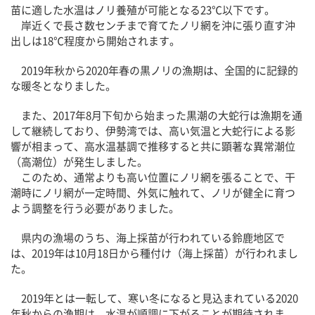
苗に適した水温はノリ養殖が可能となる23℃以下です。
岸近くで長さ数センチまで育てたノリ網を沖に張り直す沖
出しは18℃程度から開始されます。
2019年秋から2020年春の黒ノリの漁期は、全国的に記録的
な暖冬となりました。
また、2017年8月下旬から始まった黒潮の大蛇行は漁期を通
して継続しており、伊勢湾では、高い気温と大蛇行による影
響が相まって、高水温基調で推移すると共に顕著な異常潮位
（高潮位）が発生しました。
このため、通常よりも高い位置にノリ網を張ることで、干
潮時にノリ網が一定時間、外気に触れて、ノリが健全に育つ
よう調整を行う必要がありました。
県内の漁場のうち、海上採苗が行われている鈴鹿地区で
は、2019年は10月18日から種付け（海上採苗）が行われまし
た。
2019年とは一転して、寒い冬になると見込まれている2020
年秋からの漁期は、水温が順調に下がることが期待されま