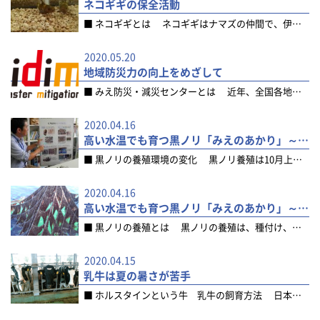
ネコギギの保全活動
■ ネコギギとは ネコギギはナマズの仲間で、伊勢湾と三河湾に流入する河川の中流・上流部にしか生息して...
2020.05.20
地域防災力の向上をめざして
■ みえ防災・減災センターとは 近年、全国各地で地震や台風、豪雨などの自然災害が多発しています。三重...
2020.04.16
高い水温でも育つ黒ノリ「みえのあかり」～研究者の視点から～
■ 黒ノリの養殖環境の変化 黒ノリ養殖は10月上旬ごろから始まる冬の養殖業です。水温が23℃を下回っ...
2020.04.16
高い水温でも育つ黒ノリ「みえのあかり」～生産者の視点から～
■ 黒ノリの養殖とは 黒ノリの養殖は、種付け、育苗、沖出し、収穫の順に作業が進みます。 鈴鹿地区で...
2020.04.15
乳牛は夏の暑さが苦手
■ ホルスタインという牛 乳牛の飼育方法 日本で飼われている乳牛のほとんどは、白と黒がまだら模様にな...