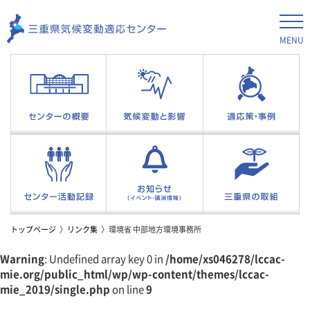
MENU
トップページ
リンク集
環境省 中部地方環境事務所
Warning
: Undefined array key 0 in
/home/xs046278/lccac-
mie.org/public_html/wp/wp-content/themes/lccac-
mie_2019/single.php
on line
9