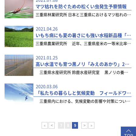
2021.07.08
マツ枯れを防ぐための松くい虫発生予察情報
三重県林業研究所 日本と三重県におけるマツ枯れの被害 日本では戦後、主にアカマツやクロマツといったマ...
2021.04.26
いもち病にも夏の暑さにも強い水稲新品種「なついろ」の開発
三重県農業研究所 近年、三重県産米の一等米比率は、全国平均に比べて低く推移しています。 その原因のひ...
2021.01.25
高い水温でも育つ黒ノリ「みえのあかり」2019~2021
三重県水産研究所 鈴鹿水産研究室 黒ノリの養殖にとって最も重要な要素のひとつは、養殖を開始する時の...
2020.03.06
「私たちの暮らしと気候変動 フィールドワーク2019」を公開しました。
三重県内における、気候変動の影響や対策について、県内の研究所、行政機関、学校、個人にインタビューを行...
«
<
7
8
9
>
»
TOP