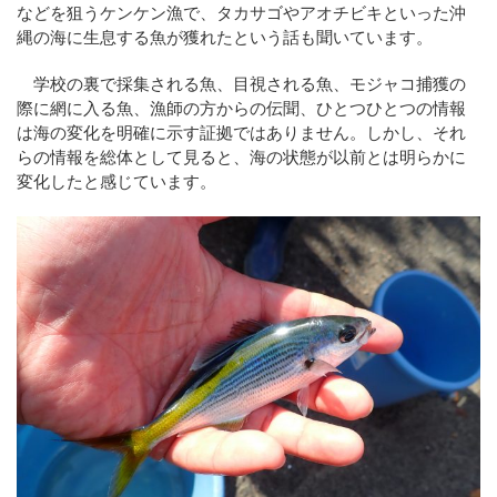
などを狙うケンケン漁で、タカサゴやアオチビキといった沖
縄の海に生息する魚が獲れたという話も聞いています。
学校の裏で採集される魚、目視される魚、モジャコ捕獲の
際に網に入る魚、漁師の方からの伝聞、ひとつひとつの情報
は海の変化を明確に示す証拠ではありません。しかし、それ
らの情報を総体として見ると、海の状態が以前とは明らかに
変化したと感じています。