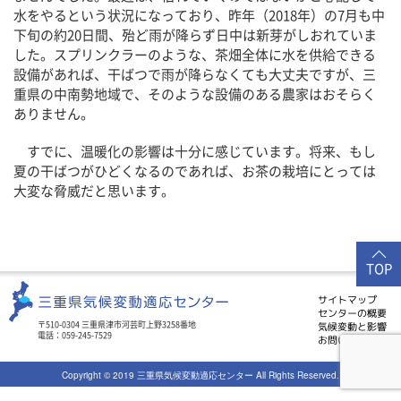
水をやるという状況になっており、昨年（2018年）の7月も中
下旬の約20日間、殆ど雨が降らず日中は新芽がしおれていま
した。スプリンクラーのような、茶畑全体に水を供給できる
設備があれば、干ばつで雨が降らなくても大丈夫ですが、三
重県の中南勢地域で、そのような設備のある農家はおそらく
ありません。
すでに、温暖化の影響は十分に感じています。将来、もし
夏の干ばつがひどくなるのであれば、お茶の栽培にとっては
大変な脅威だと思います。
TOP
サイトマップ
センターの概要
気候変動と影響
〒510-0304 三重県津市河芸町上野3258番地
電話：059-245-7529
お問い合わせ
Copyright © 2019 三重県気候変動適応センター All Rights Reserved.