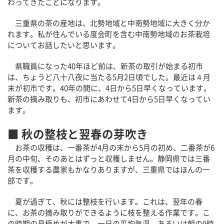
わってきたことになります。
三重県の茶の産地は、北勢地域と中南勢地域に大きく分か
れます。私が住んでいる度会町を含む中南勢地域のお茶栽培
についてお話したいと思います。
県職員になった40年ほど前は、新茶の取引が始まる初市
は、ちょうど八十八夜に当たる5月2日頃でした。最近は４月
末が初市です。40年の間に、4日から5日早くなっています。
新茶の摘み取りも、初市にあわせて4日から5日早くなってい
ます。
■ 秋の整枝と翌春の芽吹き
お茶の収穫は、一番茶が4月の末から5月の初め、二番茶が6
月の中旬、そのあとはずっと収穫しません。静岡県では三番
茶を収穫する農家もかなりありますが、三重県ではほんの一
部です。
夏が過ぎて、秋には整枝を行います。これは、翌年の春
に、お茶の摘み取りができるように枝を整える作業です。こ
の時期の見極めが大事で、一日の平均気温、あるいは朝の9時