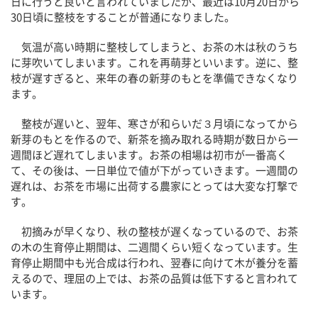
日に行うと良いと言われていましたが、最近は10月20日から
30日頃に整枝をすることが普通になりました。
気温が高い時期に整枝してしまうと、お茶の木は秋のうち
に芽吹いてしまいます。これを再萌芽といいます。逆に、整
枝が遅すぎると、来年の春の新芽のもとを準備できなくなり
ます。
整枝が遅いと、翌年、寒さが和らいだ３月頃になってから
新芽のもとを作るので、新茶を摘み取れる時期が数日から一
週間ほど遅れてしまいます。お茶の相場は初市が一番高く
て、その後は、一日単位で値が下がっていきます。一週間の
遅れは、お茶を市場に出荷する農家にとっては大変な打撃で
す。
初摘みが早くなり、秋の整枝が遅くなっているので、お茶
の木の生育停止期間は、二週間くらい短くなっています。生
育停止期間中も光合成は行われ、翌春に向けて木が養分を蓄
えるので、理屈の上では、お茶の品質は低下すると言われて
います。