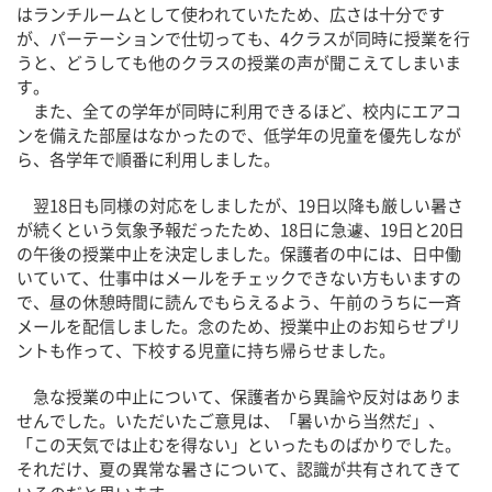
はランチルームとして使われていたため、広さは十分です
が、パーテーションで仕切っても、4クラスが同時に授業を行
うと、どうしても他のクラスの授業の声が聞こえてしまいま
す。
また、全ての学年が同時に利用できるほど、校内にエアコ
ンを備えた部屋はなかったので、低学年の児童を優先しなが
ら、各学年で順番に利用しました。
翌18日も同様の対応をしましたが、19日以降も厳しい暑さ
が続くという気象予報だったため、18日に急遽、19日と20日
の午後の授業中止を決定しました。保護者の中には、日中働
いていて、仕事中はメールをチェックできない方もいますの
で、昼の休憩時間に読んでもらえるよう、午前のうちに一斉
メールを配信しました。念のため、授業中止のお知らせプリ
ントも作って、下校する児童に持ち帰らせました。
急な授業の中止について、保護者から異論や反対はありま
せんでした。いただいたご意見は、「暑いから当然だ」、
「この天気では止むを得ない」といったものばかりでした。
それだけ、夏の異常な暑さについて、認識が共有されてきて